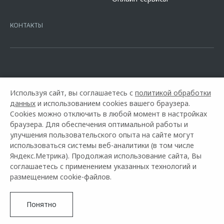
platformId=alfasite
Кредит предоставляет АО Альфа-Банк. ИНН
7728168971 ОГРН 1027700067328 место нахождение 107078, г.
Москва, ул. Каланчевская, д. 27. Ген.лицензия ЦБ РФ № 1326 от
КОНТАКТЫ
16.01.2015. Предложение ограничено и не является публичной
офертой.
Используя сайт, вы соглашаетесь с
политикой обработки
данных
и использованием cookies вашего браузера.
Cookies можно отключить в любой момент в настройках
браузера. Для обеспечения оптимальной работы и
улучшения пользовательского опыта на сайте могут
Горячая линия OMODA:
использоваться системы веб-аналитики (в том числе
+7 (3012) 37-44-44.
Яндекс.Метрика). Продолжая использование сайта, Вы
соглашаетесь с применением указанных технологий и
© 2026 БАЙКАЛ МОТОРС
размещением cookie-файлов.
Модельный ряд
Архивные модели
Контакты
Правовая информация
Понятно