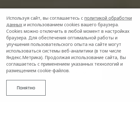
Используя сайт, вы соглашаетесь с
политикой обработки
КУЗОВНОЙ РЕМОНТ
данных
и использованием cookies вашего браузера.
Cookies можно отключить в любой момент в настройках
браузера. Для обеспечения оптимальной работы и
Дилерский центр является официальным сервисом
улучшения пользовательского опыта на сайте могут
OMODA и гарантирует высокое качество всех
использоваться системы веб-аналитики (в том числе
предоставляемых услуг
Яндекс.Метрика). Продолжая использование сайта, Вы
соглашаетесь с применением указанных технологий и
размещением cookie-файлов.
Записаться на ремонт
Понятно
Преимущества официального
дилера