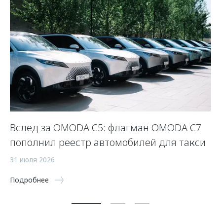
Вслед за OMODA C5: флагман OMODA C7
С
пополнил реестр автомобилей для такси
п
а
31 июля 2026
5 
Подробнее
По