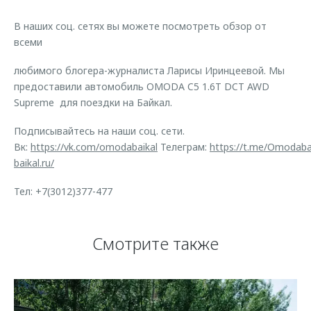
Страхование
Клиентская поддержка
Обратная связь
В наших соц. сетях вы можете посмотреть обзор от
Кредитный калькулятор
O&J Автоклуб
всеми
Аксессуары
Клуб владельцев OMODA
любимого блогера-журналиста Ларисы Иринцеевой. Мы
Одежда и сувениры
Приложение O&J
предоставили автомобиль OMODA C5 1.6T DCT AWD
Supreme для поездки на Байкал.
Оригинальные аксессуары
Аксессуары
Запчасти
Подписывайтесь на наши соц. сети.
Одежда и сувениры
Вк:
https://vk.com/omodabaikal
Телеграм:
https://t.me/Omodaba
Трейд-ин
Оригинальные аксессуары
baikal.ru/
Калькулятор трейд-ин
Запчасти
Тел: +7(3012)377-477
Смотрите также