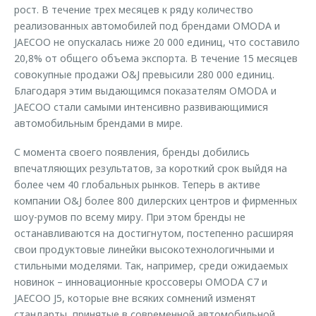
рост. В течение трех месяцев к ряду количество
реализованных автомобилей под брендами OMODA и
JAECOO не опускалась ниже 20 000 единиц, что составило
20,8% от общего объема экспорта. В течение 15 месяцев
совокупные продажи O&J превысили 280 000 единиц.
Благодаря этим выдающимся показателям OMODA и
JAECOO стали самыми интенсивно развивающимися
автомобильным брендами в мире.
С момента своего появления, бренды добились
впечатляющих результатов, за короткий срок выйдя на
более чем 40 глобальных рынков. Теперь в активе
компании O&J более 800 дилерских центров и фирменных
шоу-румов по всему миру. При этом бренды не
останавливаются на достигнутом, постепенно расширяя
свои продуктовые линейки высокотехнологичными и
стильными моделями. Так, например, среди ожидаемых
новинок – инновационные кроссоверы OMODA C7 и
JAECOO J5, которые вне всяких сомнений изменят
стандарты, принятые в современной автомобильной