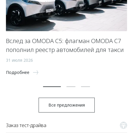
Вслед за OMODA C5: флагман OMODA C7
С
пополнил реестр автомобилей для такси
п
а
31 июля 2026
5 
Подробнее
По
Все предложения
Заказ тест-драйва