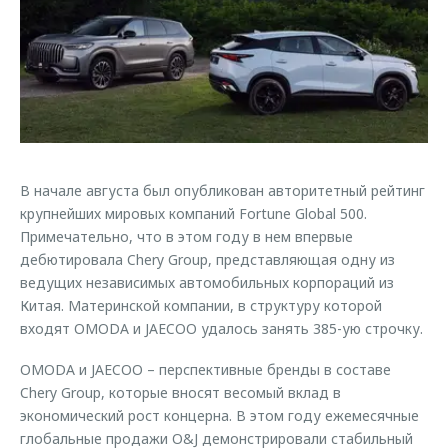
Страхование
Клиентская поддержка
Обратная связь
Кредитный калькулятор
O&J Автоклуб
Аксессуары
Клуб владельцев OMODA
Одежда и сувениры
Приложение O&J
Оригинальные аксессуары
Аксессуары
Запчасти
В начале августа был опубликован авторитетный рейтинг
Одежда и сувениры
крупнейших мировых компаний Fortune Global 500.
Трейд-ин
Оригинальные аксессуары
Примечательно, что в этом году в нем впервые
дебютировала Chery Group, представляющая одну из
Калькулятор трейд-ин
Запчасти
ведущих независимых автомобильных корпораций из
Китая. Материнской компании, в структуру которой
входят OMODA и JAECOO удалось занять 385-ую строчку.
OMODA и JAECOO – перспективные бренды в составе
Chery Group, которые вносят весомый вклад в
экономический рост концерна. В этом году ежемесячные
глобальные продажи O&J демонстрировали стабильный