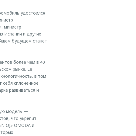
ромобиль удостоился
инистр
и, министр
з Испании и других
жайшем будущем станет
нтов более чем в 40
ском рынке. Ее
ехнологичность, в том
г себя сплоченное
рке развиваться и
тую модель —
тов, что укрепит
EEN OJ» OMODA и
оторых