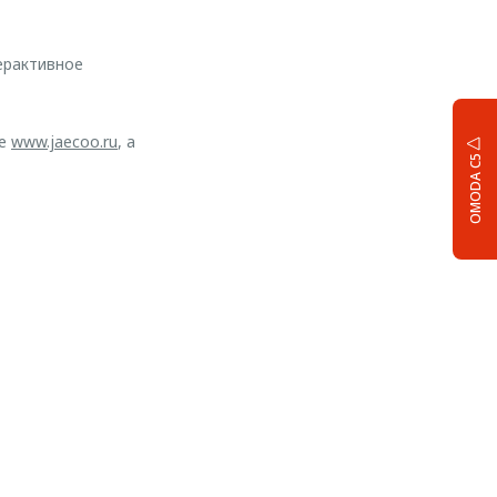
ерактивное
те
www.jaecoo.ru
, а
OMODA C5