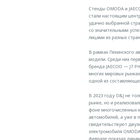
Стенды OMODA и JAECO
стали настоящим центр
удачно выбранной стра
со значительными успе
лицами из разных стран
В рамках Пекинского 
модели. Среди них пер
бренда JAECOO — J7 PH
многих мировых рынках
одной из составляющи
В 2023 году O&J не т
рынке, но и реализова
фоне многочисленных к
автомобилей, а уже в 
свидетельствуют двуз
электромобиля OMODA E
феврале показал динам