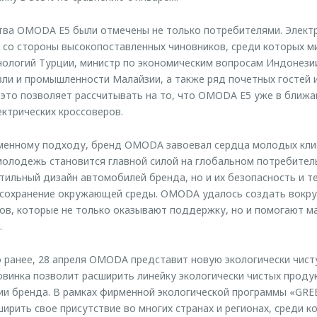
тва OMODA E5 были отмечены не только потребителями. Элект
со стороны высокопоставленных чиновников, среди которых м
ологий Турции, министр по экономическим вопросам Индонези
и и промышленности Малайзии, а также ряд почетных гостей и
е это позволяет рассчитывать на то, что OMODA E5 уже в бли
ектрических кроссоверов.
менному подходу, бренд OMODA завоевал сердца молодых клие
молодежь становится главной силой на глобальном потребитель
стильный дизайн автомобилей бренда, но и их безопасность и т
 сохранение окружающей среды. OMODA удалось создать вокру
в, которые не только оказывают поддержку, но и помогают ма
.
о ранее, 28 апреля OMODA представит новую экологически чис
винка позволит расширить линейку экологически чистых продук
и бренда. В рамках фирменной экологической программы «GR
ирить свое присутствие во многих странах и регионах, среди к