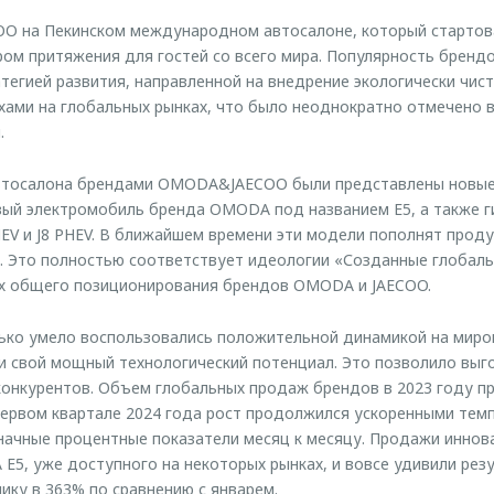
O на Пекинском международном автосалоне, который стартовал
ом притяжения для гостей со всего мира. Популярность брендо
тегией развития, направленной на внедрение экологически чист
хами на глобальных рынках, что было неоднократно отмечено
.
автосалона брендами OMODA&JAECOO были представлены новые 
вый электромобиль бренда OMODA под названием E5, а также 
EV и J8 PHEV. В ближайшем времени эти модели пополнят проду
. Это полностью соответствует идеологии «Созданные глобаль
х общего позиционирования брендов OMODA и JAECOO.
олько умело воспользовались положительной динамикой на мир
ли свой мощный технологический потенциал. Это позволило выг
онкурентов. Объем глобальных продаж брендов в 2023 году пр
первом квартале 2024 года рост продолжился ускоренными темп
начные процентные показатели месяц к месяцу. Продажи иннов
5, уже доступного на некоторых рынках, и вовсе удивили резу
ику в 363% по сравнению с январем.