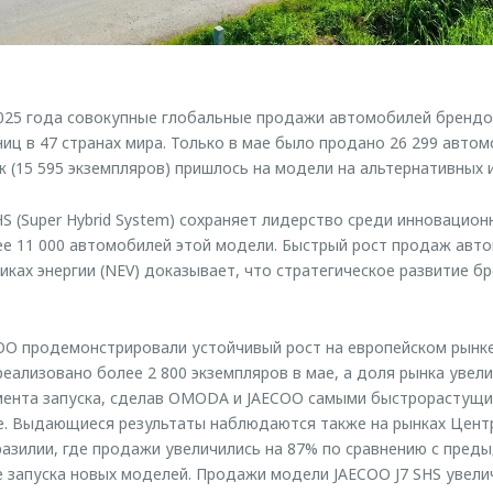
2025 года совокупные глобальные продажи автомобилей бренд
ниц в 47 странах мира. Только в мае было продано 26 299 авто
(15 595 экземпляров) пришлось на модели на альтернативных и
S (Super Hybrid System) сохраняет лидерство среди инновацион
е 11 000 автомобилей этой модели. Быстрый рост продаж авт
иках энергии (NEV) доказывает, что стратегическое развитие б
 продемонстрировали устойчивый рост на европейском рынке.
еализовано более 2 800 экземпляров в мае, а доля рынка увели
омента запуска, сделав OMODA и JAECOO самыми быстрорастущ
не. Выдающиеся результаты наблюдаются также на рынках Цен
разилии, где продажи увеличились на 87% по сравнению с пре
е запуска новых моделей. Продажи модели JAECOO J7 SHS увели