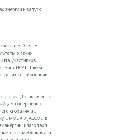
х энергии и запуск
.
звезд в рейтинге
льтаты в таких
ащита участников
е Euro NCAP. Таким
 строгих тестирований
встралия. Две ключевые
алийцам совершенно
его сгорания и c
йку OMODA и JAECOO в
х энергии. Благодаря
ичный опыт мобильности
em перевернут