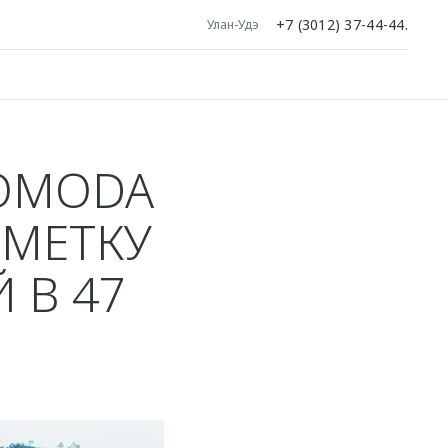
+7 (3012) 37-44-44.
Улан-Удэ
OMODA
ТМЕТКУ
 В 47