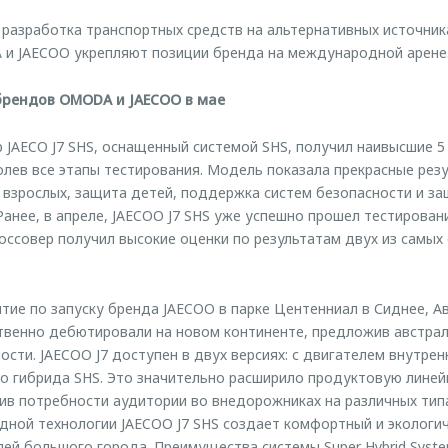
 разработка транспортных средств на альтернативных источника
и JAECOO укрепляют позиции бренда на международной арене
брендов OMODA и JAECOO в мае
р JAECO J7 SHS, оснащенный системой SHS, получил наивысшие 5 
лев все этапы тестирования. Модель показала прекрасные резу
а взрослых, защита детей, поддержка систем безопасности и з
анее, в апреле, JAECOO J7 SHS уже успешно прошел тестировани
оссовер получил высокие оценки по результатам двух из самых
тие по запуску бренда JAECOO в парке Центенниал в Сиднее, А
ественно дебютировали на новом континенте, предложив австр
ти. JAECOO J7 доступен в двух версиях: с двигателем внутренн
о гибрида SHS. Это значительно расширило продуктовую лине
ив потребности аудитории во внедорожниках на различных типа
дной технологии JAECOO J7 SHS создает комфортный и эколог
ей большого города. Преимущества системы Super Hybrid Syst