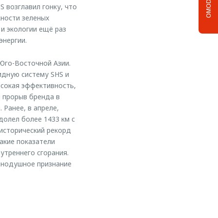
OMODA C5
S возглавил гонку, что
ности зеленых
и экологии ещё раз
энергии.
 Юго-Восточной Азии.
идную систему SHS и
ысокая эффективность,
й прорыв бренда в
 Ранее, в апреле,
долел более 1433 км с
 исторический рекорд
такие показатели
утреннего сгорания.
инодушное признание