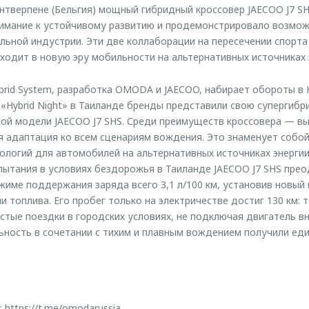
Антверпене (Бельгия) мощный гибридный кроссовер JAECOO J7 SH
нимание к устойчивому развитию и продемонстрировало возмож
льной индустрии. Эти две коллаборации на пересечении спорта 
входит в новую эру мобильности на альтернативных источниках 
ybrid System, разработка OMODA и JAECOO, набирает обороты в
 «Hybrid Night» в Таиланде бренды представили свою супергибр
ой модели JAECOO J7 SHS. Среди преимуществ кроссовера — в
я адаптация ко всем сценариям вождения. Это знаменует собо
ологий для автомобилей на альтернативных источниках энергии.
пытания в условиях бездорожья в Таиланде JAECOO J7 SHS прео
жиме поддержания заряда всего 3,1 л/100 км, установив новый
 топлива. Его пробег только на электричестве достиг 130 км: 
стые поездки в городских условиях, не подключая двигатель вн
ьность в сочетании с тихим и плавным вождением получили ед
:
https://t.me/omodarussia