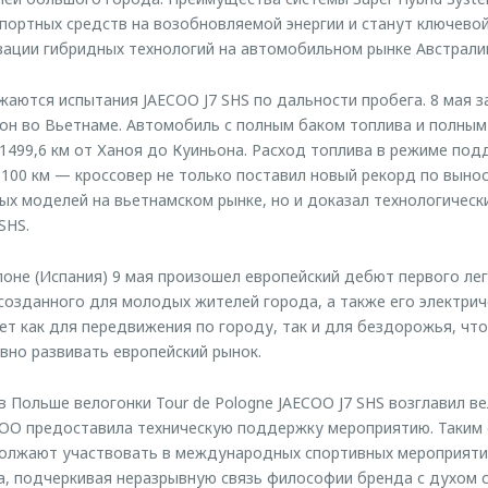
портных средств на возобновляемой энергии и станут ключевой
ации гибридных технологий на автомобильном рынке Австрали
ются испытания JAECOO J7 SHS по дальности пробега. 8 мая 
он во Вьетнаме. Автомобиль с полным баком топлива и полным
1499,6 км от Ханоя до Куиньона. Расход топлива в режиме по
а 100 км — кроссовер не только поставил новый рекорд по выно
ых моделей на вьетнамском рынке, но и доказал технологичес
SHS.
лоне (Испания) 9 мая произошел европейский дебют первого ле
 созданного для молодых жителей города, а также его электрич
ет как для передвижения по городу, так и для бездорожья, чт
вно развивать европейский рынок.
в Польше велогонки Tour de Pologne JAECOO J7 SHS возглавил ве
ECOO предоставила техническую поддержку мероприятию. Таким
лжают участвовать в международных спортивных мероприятия
, подчеркивая неразрывную связь философии бренда с духом сп