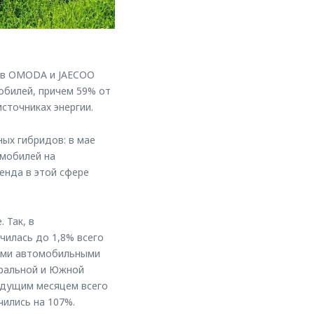
ов OMODA и JAECOO
мобилей, причем 59% от
сточниках энергии.
ных гибридов: в мае
омобилей на
ренда в этой сфере
 Так, в
чилась до 1,8% всего
ими автомобильными
тральной и Южной
дыдущим месяцем всего
чились на 107%.