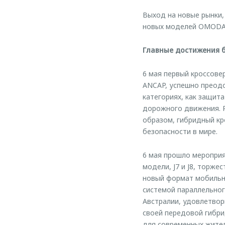
Выход на новые рынки,
новых моделей OMODA 
Главные достижения 
6 мая первый кроссове
ANCAP, успешно преодо
категориях, как защит
дорожного движения. Р
образом, гибридный кр
безопасности в мире.
6 мая прошло мероприя
модели, J7 и J8, торж
новый формат мобильнос
системой параллельног
Австралии, удовлетвор
своей передовой гибри
для современных жител