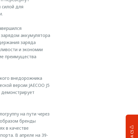
 силой для
и.
завершился
 зарядом аккумулятора
ддержания заряда
сливости и экономии
кие преимущества
гкого внедорожника
еской версии JAECOO J5
о демонстрирует
логруппу на пути через
 образом бренды
х в качестве
орта. В апреле на 39-