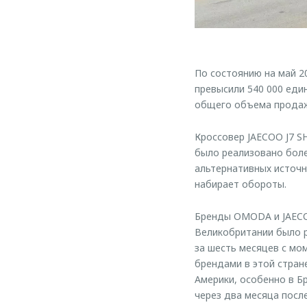
По состоянию на май 
превысили 540 000 еди
общего объема продаж 
Кроссовер JAECOO J7 SH
было реализовано боле
альтернативных источн
набирает обороты.
Бренды OMODA и JAECOO
Великобритании было р
за шесть месяцев с м
брендами в этой стра
Америки, особенно в Б
через два месяца посл