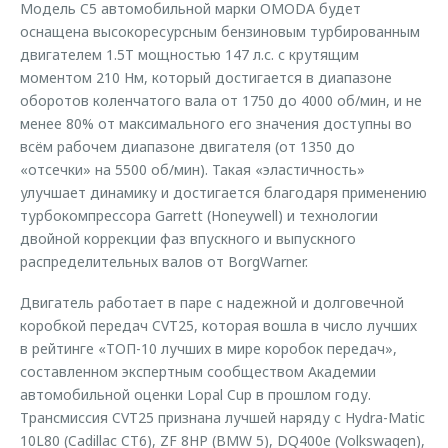
Модель C5 автомобильной марки OMODA будет
оснащена высокоресурсным бензиновым турбированным
двигателем 1.5T мощностью 147 л.с. с крутящим
моментом 210 Нм, который достигается в диапазоне
оборотов коленчатого вала от 1750 до 4000 об/мин, и не
менее 80% от максимального его значения доступны во
всём рабочем диапазоне двигателя (от 1350 до
«отсечки» на 5500 об/мин). Такая «эластичность»
улучшает динамику и достигается благодаря применению
турбокомпрессора Garrett (Honeywell) и технологии
двойной коррекции фаз впускного и выпускного
распределительных валов от BorgWarner.
Двигатель работает в паре с надежной и долговечной
коробкой передач CVT25, которая вошла в число лучших
в рейтинге «ТОП-10 лучших в мире коробок передач»,
составленном экспертным сообществом Академии
автомобильной оценки Lopal Cup в прошлом году.
Трансмиссия CVT25 признана лучшей наряду с Hydra-Matic
10L80 (Cadillac CT6), ZF 8HP (BMW 5), DQ400e (Volkswagen),