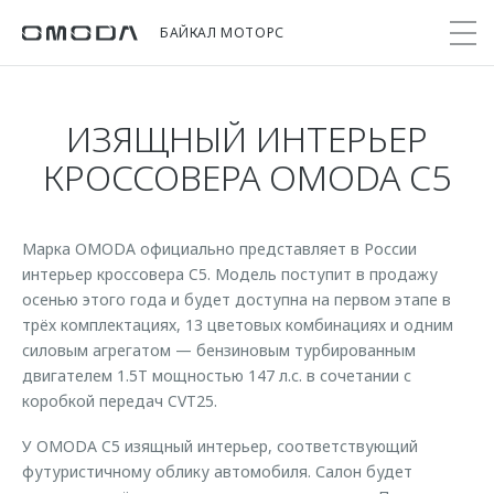
БАЙКАЛ МОТОРС
ИЗЯЩНЫЙ ИНТЕРЬЕР
Покупателям
Мир OMODA
Владельцам
Модели
КРОССОВЕРА OMODA С5
C5
Выбор и покупка
Сервис
О бренде
от 2 299 000 ₽*
Марка OMODA официально представляет в России
Сравнить комплектации
Записаться на сервис
Новости
интерьер кроссовера C5. Модель поступит в продажу
Записаться на тест-драйв
Кузовной ремонт
осенью этого года и будет доступна на первом этапе в
Онлайн-сервисы
C7
Cпецпредложения
трёх комплектациях, 13 цветовых комбинациях и одним
Поддержка
Приложение O&J
от 2 739 000 ₽*
силовым агрегатом — бензиновым турбированным
Прайс-листы
Помощь на дороге
Клуб владельцев OMODA
двигателем 1.5T мощностью 147 л.с. в сочетании с
OMODA Лизинг
коробкой передач CVT25.
Гарантия
Бренд JAECOO
Кредит и страхование
Дополнительная техническая поддержка
У OMODA C5 изящный интерьер, соответствующий
футуристичному облику автомобиля. Салон будет
Правовая информация
Кредитные программы
Руководства по эксплуатации