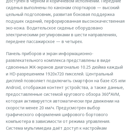
доступен в чёрном и коричневом исполнении. Передние
Страхование
Клиентская поддержка
сиденья выполнены по канонам спорткаров — высокий
Обратная связь
Кредитный калькулятор
цельный подголовник, развитая боковая поддержка
O&J Автоклуб
подушек сидений, перфорированная высококачественная
Аксессуары
Клуб владельцев OMODA
эко-кожа. Водительское сиденье оборудовано
электрическими регулировками в шести направлениях,
Одежда и сувениры
Приложение O&J
переднее пассажирское — в четырех.
Оригинальные аксессуары
Аксессуары
Панель приборов и экран информационно-
Запчасти
Одежда и сувениры
развлекательного комплекса представлены в виде
сдвоенных ЖК-экранов диагональю 10.25 дюйма каждый
Трейд-ин
Оригинальные аксессуары
и HD-разрешением 1920х720 пикселей. Центральный
Калькулятор трейд-ин
Запчасти
дисплей позволяет подключить смартфон на базе iOS или
Android, отображая контент устройства, а также данные,
предоставленные системой кругового обзора 360°AVM,
которая активируется автоматически при движении на
скорости менее 20 км/ч. Предусмотрен выбор
графического оформления цифрового бортового
компьютера в зависимости от режима управления.
Система мультимедиа даёт доступ к настройкам