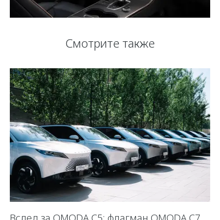
Смотрите также
Вслед за OMODA C5: флагман OMODA C7
С