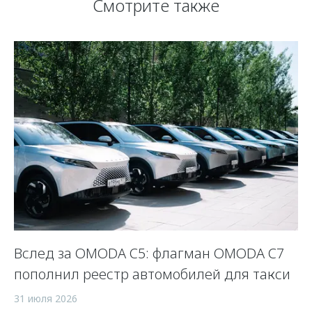
Смотрите также
Вслед за OMODA C5: флагман OMODA C7
С
пополнил реестр автомобилей для такси
п
а
31 июля 2026