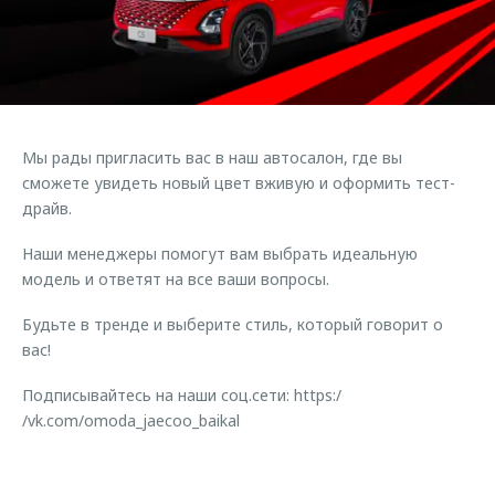
Страхование
Клиентская поддержка
Обратная связь
Кредитный калькулятор
O&J Автоклуб
Аксессуары
Клуб владельцев OMODA
Одежда и сувениры
Приложение O&J
Мы рады пригласить вас в наш автосалон, где вы
Оригинальные аксессуары
сможете увидеть новый цвет вживую и оформить тест-
Аксессуары
Запчасти
драйв.
Одежда и сувениры
Трейд-ин
Наши менеджеры помогут вам выбрать идеальную
Оригинальные аксессуары
модель и ответят на все ваши вопросы.
Калькулятор трейд-ин
Запчасти
Будьте в тренде и выберите стиль, который говорит о
вас!
Подписывайтесь на наши соц.сети: https:/
/vk.com/omoda_jaecoo_baikal