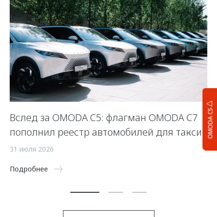
OMODA C5
Вслед за OMODA C5: флагман OMODA C7
С
пополнил реестр автомобилей для такси
п
а
31 июля 2026
5 
Подробнее
По