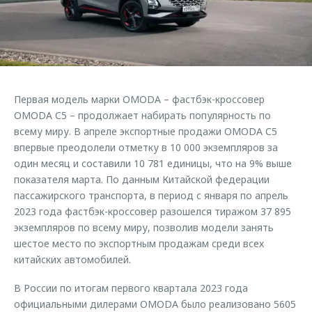
Страхование
Клиентская поддержка
Обратная связь
Кредитный калькулятор
O&J Автоклуб
Аксессуары
Клуб владельцев OMODA
Одежда и сувениры
Приложение O&J
Первая модель марки OMODA – фастбэк-кроссовер
Оригинальные аксессуары
OMODA С5 – продолжает набирать популярность по
Аксессуары
Запчасти
всему миру. В апреле экспортные продажи OMODA С5
Одежда и сувениры
впервые преодолели отметку в 10 000 экземпляров за
Трейд-ин
Оригинальные аксессуары
один месяц и составили 10 781 единицы, что на 9% выше
показателя марта. По данным Китайской федерации
Калькулятор трейд-ин
Запчасти
пассажирского транспорта, в период с января по апрель
2023 года фастбэк-кроссовер разошелся тиражом 37 895
экземпляров по всему миру, позволив модели занять
шестое место по экспортным продажам среди всех
китайских автомобилей.
В России по итогам первого квартала 2023 года
официальными дилерами OMODA было реализовано 5605