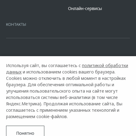
сайте банка
https://alfabank.ru/get-money/auto-loan/dealers/?
Онлайн-сервисы
platformId=alfasite
Кредит предоставляет АО Альфа-Банк. ИНН
7728168971 ОГРН 1027700067328 место нахождение 107078, г.
Москва, ул. Каланчевская, д. 27. Ген.лицензия ЦБ РФ № 1326 от
КОНТАКТЫ
16.01.2015. Предложение ограничено и не является публичной
офертой.
Используя сайт, вы соглашаетесь с
политикой обработки
данных
и использованием cookies вашего браузера.
Cookies можно отключить в любой момент в настройках
браузера. Для обеспечения оптимальной работы и
улучшения пользовательского опыта на сайте могут
использоваться системы веб-аналитики (в том числе
Горячая линия OMODA:
+7 (3012) 37-44-44.
Яндекс.Метрика). Продолжая использование сайта, Вы
соглашаетесь с применением указанных технологий и
© 2026 БАЙКАЛ МОТОРС
размещением cookie-файлов.
Модельный ряд
Архивные модели
Контакты
Правовая информация
Понятно