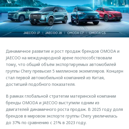
Страхование
Клиентская поддержка
Обратная связь
Кредитный калькулятор
O&J Автоклуб
Аксессуары
Клуб владельцев OMODA
Одежда и сувениры
Приложение O&J
Оригинальные аксессуары
Аксессуары
Динамичное развитие и рост продаж брендов OMODA и
Запчасти
Одежда и сувениры
JAECOO на международной арене поспособствовали
тому, что общий объём экспортируемых автомобилей
Трейд-ин
Оригинальные аксессуары
группы Chery превысил 5 миллионов экземпляров. Концерн
Калькулятор трейд-ин
Запчасти
стал первой автомобильной компанией из Китая,
достигшей подобного показателя.
В рамках глобальной стратегии материнской компании
бренды OMODA и JAECOO выступили одним из
двигателей динамичного роста продаж. В 2025 году доля
брендов в мировом экспорте группы Chery увеличилась
до 37% по сравнению с 21% в 2023 году.