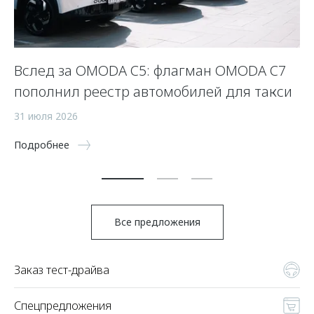
Вслед за OMODA C5: флагман OMODA C7
С
пополнил реестр автомобилей для такси
п
а
31 июля 2026
5 
Подробнее
По
Все предложения
Заказ тест-драйва
Спецпредложения