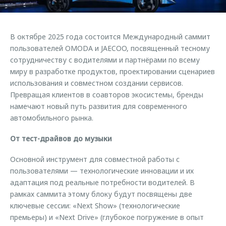
Страхование
Клиентская поддержка
Обратная связь
Кредитный калькулятор
O&J Автоклуб
В октябре 2025 года состоится Международный саммит
Аксессуары
Клуб владельцев OMODA
пользователей OMODA и JAECOO, посвященный тесному
сотрудничеству с водителями и партнёрами по всему
Одежда и сувениры
Приложение O&J
миру в разработке продуктов, проектировании сценариев
Оригинальные аксессуары
использования и совместном создании сервисов.
Аксессуары
Запчасти
Превращая клиентов в соавторов экосистемы, бренды
Одежда и сувениры
намечают новый путь развития для современного
Трейд-ин
Оригинальные аксессуары
автомобильного рынка.
Калькулятор трейд-ин
Запчасти
От тест-драйвов до музыки
Основной инструмент для совместной работы с
пользователями — технологические инновации и их
адаптация под реальные потребности водителей. В
рамках саммита этому блоку будут посвящены две
ключевые сессии: «Next Show» (технологические
премьеры) и «Next Drive» (глубокое погружение в опыт