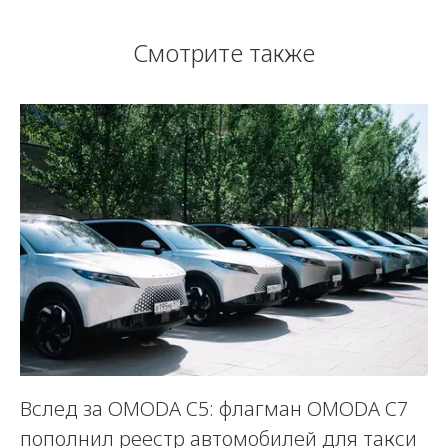
Смотрите также
Вслед за OMODA C5: флагман OMODA C7
С
пополнил реестр автомобилей для такси
п