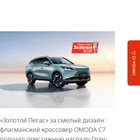
OMODA C5
«Золотой Пегас» за смелый дизайн:
флагманский кроссовер OMODA C7
получил престижную награду Гран-