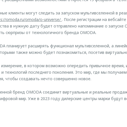
ные клиенты могут следить за запуском мультивселенной в реа
ps://omoda.ru/omoda/o-universe/
. После регистрации на вебсайт
ства в нужную дату будет отправлено напоминание о запуске O
ать сюрпризы от технологичного бренда OMODA.
A планирует расширять функционал мультивселенной, а линей
торыми также можно будет познакомиться, посетив виртуально
е измерение, в котором возможно опередить привычное время, 
 и технологий последнего поколения. Это мир, где мы получаем
я, чтобы создавать нечто совершенно новое.
енной бренд OMODA соединит виртуальные и реальные продажи
цифровой мир. Уже в 2023 году дилерские центры марки будут в