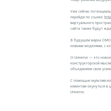
Уже сейчас потенциаль
перейдя по ссылке:
htt
виртуального простран
сайта также будут жд
В будущем марка OMOD
новыми моделями, с ко
O-Universe — это ново
конструкторской мысли
объединяем свои усили
С помощью мультивсел
клиентам окунуться в 
Universe.