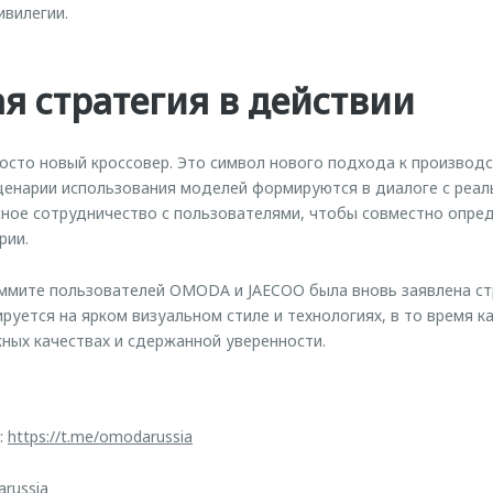
ивилегии.
я стратегия в действии
сто новый кроссовер. Это символ нового подхода к производс
сценарии использования моделей формируются в диалоге с реа
ое сотрудничество с пользователями, чтобы совместно опре
рии.
мите пользователей OMODA и JAECOO была вновь заявлена ст
уется на ярком визуальном стиле и технологиях, в то время к
ых качествах и сдержанной уверенности.
:
https://t.me/omodarussia
arussia