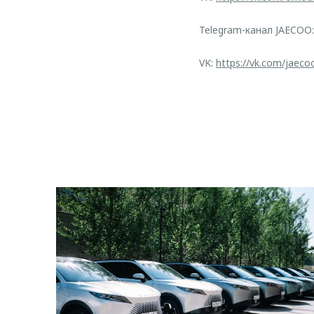
Telegram-канал JAECOO
VK:
https://vk.com/jaeco