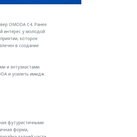
вер OMODA C4. Ранее
й интерес у молодой
приятии, которое
влечен в создание
ми и энтузиастами.
ODA и усилить имидж
нная футуристичными
ичная форма,
дизайна задней части.