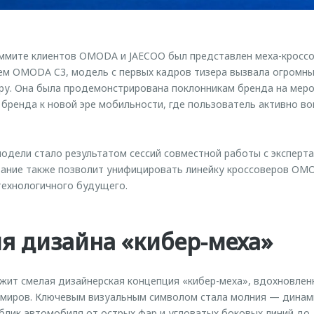
мите клиентов OMODA и JAECOO был представлен меха-кроссо
ем OMODA C3, модель с первых кадров тизера вызвала огромны
ру. Она была продемонстрирована поклонникам бренда на меро
бренда к новой эре мобильности, где пользователь активно во
одели стало результатом сессий совместной работы с эксперта
ание также позволит унифицировать линейку кроссоверов OM
 технологичного будущего.
я дизайна «кибер-меха»
жит смелая дизайнерская концепция «кибер-меха», вдохновле
 миров. Ключевым визуальным символом стала молния — динам
лик автомобиля от острых фар и угловатых боковых линий до 