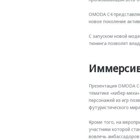
OMODA C4 представляет
новое поколение актив
С запуском новой моде
тюнинга позволят влад
Иммерсив
Презентация OMODA C4 
тематике «кибер-меха»
персонажей из игр поз
футуристического мир
Кроме того, на меропр
участники которой ст
вовлечь амбассадоров 