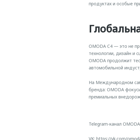
продуктах и особые пр
Глобальна
OMODA C4 — это не про
технологии, дизайн и 
OMODA продолжит тесн
автомобильной индуст
На Международном сам
бренда: OMODA фокусир
премиальных внедорожн
Telegram-канал OMODA
VK:
https://vk.com/omod