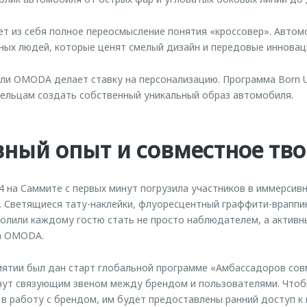
 из себя полное переосмысление понятия «кроссовер». Автом
ных людей, которые ценят смелый дизайн и передовые инноваци
ли OMODA делает ставку на персонализацию. Программа Born 
ельцам создать собственный уникальный образ автомобиля.
ный опыт и совместное тво
на Саммите с первых минут погрузила участников в иммерсивн
. Светящиеся тату-наклейки, флуоресцентный граффити-враппи
волили каждому гостю стать не просто наблюдателем, а актив
а OMODA.
иятии был дан старт глобальной программе «Амбассадоров сов
анут связующим звеном между брендом и пользователями. Что
в работу с брендом, им будет предоставлены ранний доступ к