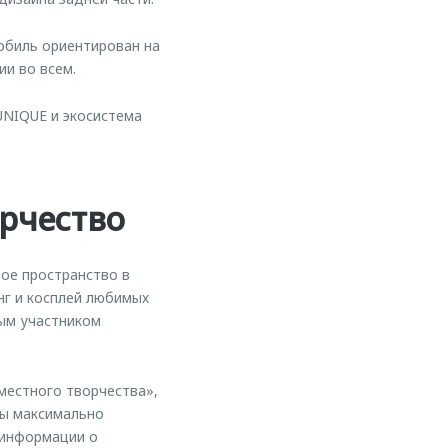
обиль ориентирован на
и во всем.
UNIQUE и экосистема
рчество
ое пространство в
нг и косплей любимых
ным участником
местного творчества»,
бы максимально
 информации о