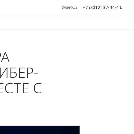
+7 (3012) 37-44-44.
Улан-Удэ
РА
ИБЕР-
ЕСТЕ С