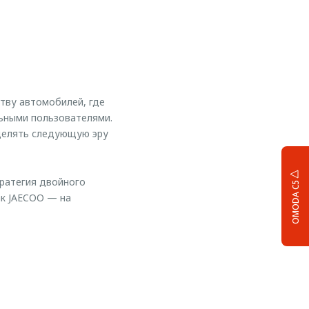
тву автомобилей, где
льными пользователями.
делять следующую эру
ратегия двойного
OMODA C5
ак JAECOO — на