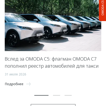
OMODA C5
Вслед за OMODA C5: флагман OMODA C7
С
пополнил реестр автомобилей для такси
п
а
31 июля 2026
5 
Подробнее
По