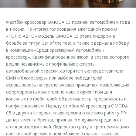
Страхование
Клиентская поддержка
Обратная связь
Кредитный калькулятор
O&J Автоклуб
Фастбэк-кроссовер OMODA C5 признан автомобилем года
Аксессуары
Клуб владельцев OMODA
в России. По итогам голосования ежегодной премии
«ТОП-5 АВТО» модель OMODA C5 стала лидером в
Одежда и сувениры
Приложение O&J
борьбе за титул Car of the Year, а также одержала победу
Оригинальные аксессуары
в номинации «Среднеразмерный автомобиль /
Аксессуары
Запчасти
кроссовер». Квалифицированное жюри, в состав которого
Одежда и сувениры
вошли независимые профильные эксперты
Трейд-ин
Оригинальные аксессуары
автомобильной отрасли, авторитетные представители
СМИ и блогосферы, при выборе победителей
Калькулятор трейд-ин
Запчасти
основывалось на трех ключевых принципах, позволяющих
сформировать качественно новые ориентиры для
конечных потребителей: объективность, прозрачность и
профессионализм. Наряду с победой кроссовера OMODA
C5 в двух категориях, жюри премии отметило работу PR-
департамента бренда, признав его лучшим среди всех
автопроизводителей. Лидерство сразу в трех номинациях
престижной премии в полной мере отражает высокие