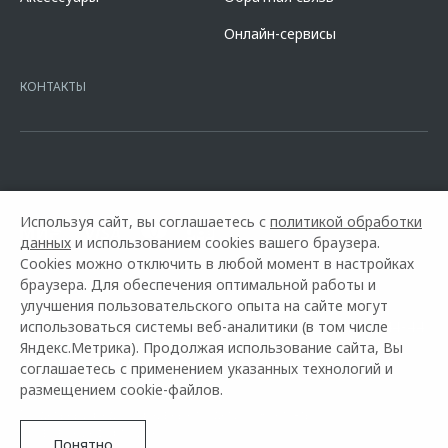
кредита в разделе «Кредит на покупку автомобиля у дилера» на
сайте банка
https://alfabank.ru/get-money/auto-loan/dealers/?
Онлайн-сервисы
platformId=alfasite
Кредит предоставляет АО Альфа-Банк. ИНН
7728168971 ОГРН 1027700067328 место нахождение 107078, г.
Москва, ул. Каланчевская, д. 27. Ген.лицензия ЦБ РФ № 1326 от
КОНТАКТЫ
16.01.2015. Предложение ограничено и не является публичной
офертой.
Используя сайт, вы соглашаетесь с
политикой обработки
данных
и использованием cookies вашего браузера.
Cookies можно отключить в любой момент в настройках
браузера. Для обеспечения оптимальной работы и
улучшения пользовательского опыта на сайте могут
использоваться системы веб-аналитики (в том числе
Горячая линия OMODA:
+7 (3012) 37-44-44.
Яндекс.Метрика). Продолжая использование сайта, Вы
соглашаетесь с применением указанных технологий и
© 2026 БАЙКАЛ МОТОРС
размещением cookie-файлов.
Модельный ряд
Архивные модели
Контакты
Правовая информация
Понятно