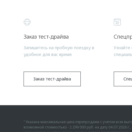
Заказ тест-драйва
Спецп
Запишитесь на пробную поездку в
Узнайте 
удобное для вас время
специал
Заказ тест-драйва
Спе
¹ Указана максимальная цена перепродажи с учетом всех в
возможной стоимостью) - 2 299 000 руб. на дату 04.07.2026 