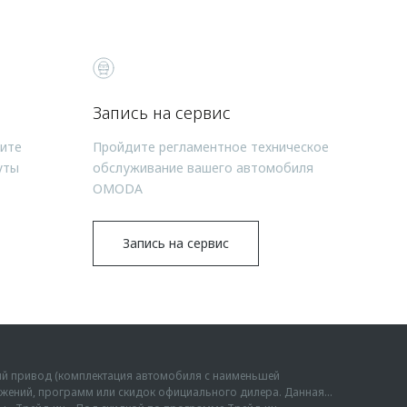
Запись на сервис
чите
Пройдите регламентное техническое
уты
обслуживание вашего автомобиля
OMODA
Запись на сервис
ий привод (комплектация автомобиля с наименьшей
дложений, программ или скидок официального дилера. Данная