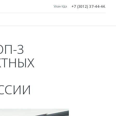
+7 (3012) 37-44-44.
Улан-Удэ
ОП-3
КТНЫХ
ОССИИ