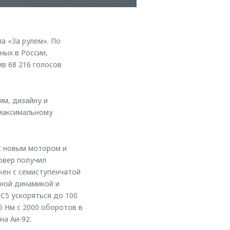
а «За рулем». По
ных в России,
в 68 216 голосов
ям, дизайну и
 максимальному
с новым мотором и
овер получил
жен с семиступенчатой
ной динамикой и
C5 ускоряться до 100
5 Нм с 2000 оборотов в
на Аи-92.