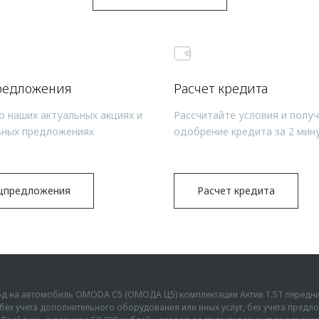
редложения
Расчет кредита
о наших актуальных акциях и
Рассчитайте условия и полу
ьных предложениях
одобрение кредита за 2 мин
цпредложения
Расчет кредита
ыгод на автомобиль OMODA C5 (ОМОДА Ц5) комплектации Актив 1.5Т передн
г., без учета дополнительного оборудования или иных услуг, без учета пре