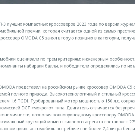
3 лучших компактных кроссоверов 2023 года по версии журнал
мобильной премии, которая считается одной из самых престиж
россовер OMODA C5 занял вторую позицию в категории, получи
омобили оценивали по трем критериям: инженерным особенност
номинанты набирали баллы, и победители определились по их
 OMODA представил на российском рынке кроссовер OMODA C5 
емой полного привода. Высокотехнологичный и стильный кросс
лем 1.6 TGDI. Турбированный мотор мощностью 150 л.с. сопря
смиссией DCT «мокрого» типа. Двигатель отличается безупреч
экономичности, позволяя полноприводному кроссоверу OMODA 
Максимальный крутящий момент силового агрегата составляет 27
ешанном цикле автомобиль потребляет не более 7,4 литра бензи