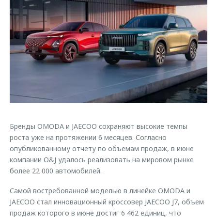
Страхование
Клиентская поддержка
Обратная связь
Кредитный калькулятор
O&J Автоклуб
Аксессуары
Клуб владельцев OMODA
Одежда и сувениры
Приложение O&J
Оригинальные аксессуары
Аксессуары
Запчасти
Одежда и сувениры
Трейд-ин
Оригинальные аксессуары
Бренды OMODA и JAECOO сохраняют высокие темпы
Калькулятор трейд-ин
Запчасти
роста уже на протяжении 6 месяцев. Согласно
опубликованному отчету по объемам продаж, в июне
компании O&J удалось реализовать на мировом рынке
более 22 000 автомобилей.
Самой востребованной моделью в линейке OMODA и
JAECOO стал инновационный кроссовер JAECOO J7, объем
продаж которого в июне достиг 6 462 единиц, что