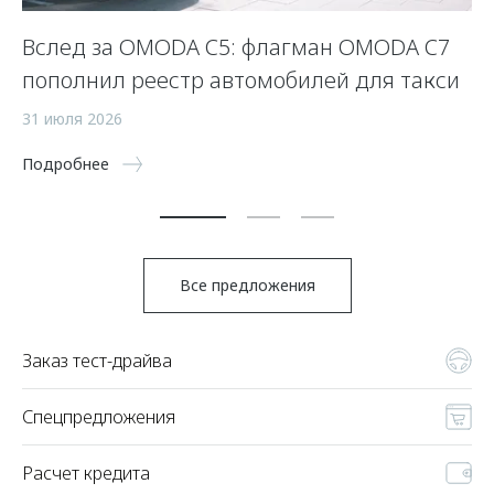
Вслед за OMODA C5: флагман OMODA C7
С
пополнил реестр автомобилей для такси
п
а
31 июля 2026
5 
Подробнее
По
Все предложения
Заказ тест-драйва
Спецпредложения
Расчет кредита