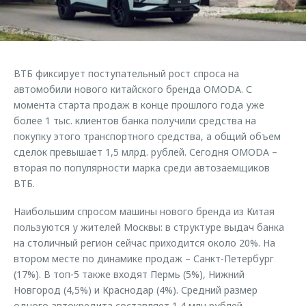
Страхование
Клиентская поддержка
Обратная связь
Кредитный калькулятор
O&J Автоклуб
Аксессуары
Клуб владельцев OMODA
ВТБ фиксирует поступательный рост спроса на
Одежда и сувениры
Приложение O&J
автомобили нового китайского бренда OMODA. С
Оригинальные аксессуары
момента старта продаж в конце прошлого года уже
Аксессуары
более 1 тыс. клиентов банка получили средства на
Запчасти
покупку этого транспортного средства, а общий объем
Одежда и сувениры
сделок превышает 1,5 млрд. рублей. Сегодня OMODA –
Трейд-ин
Оригинальные аксессуары
вторая по популярности марка среди автозаемщиков
Калькулятор трейд-ин
Запчасти
ВТБ.
Наибольшим спросом машины нового бренда из Китая
пользуются у жителей Москвы: в структуре выдач банка
на столичный регион сейчас приходится около 20%. На
втором месте по динамике продаж – Санкт-Петербург
(17%). В топ-5 также входят Пермь (5%), Нижний
Новгород (4,5%) и Краснодар (4%). Средний размер
одного автокредита составляет 1,4 млн рублей.