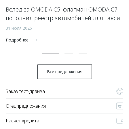
Вслед за OMODA C5: флагман OMODA C7
С
пополнил реестр автомобилей для такси
п
а
31 июля 2026
5 
Подробнее
По
Все предложения
Заказ тест-драйва
Спецпредложения
Расчет кредита