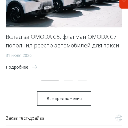
Вслед за OMODA C5: флагман OMODA C7
С
пополнил реестр автомобилей для такси
п
а
31 июля 2026
5 
Подробнее
По
Все предложения
Заказ тест-драйва