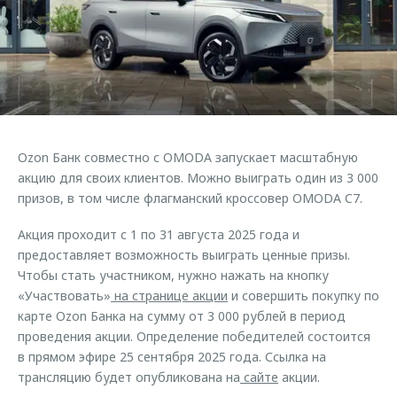
Страхование
Клиентская поддержка
Обратная связь
Кредитный калькулятор
O&J Автоклуб
Аксессуары
Клуб владельцев OMODA
Одежда и сувениры
Приложение O&J
Оригинальные аксессуары
Аксессуары
Ozon Банк совместно с OMODA запускает масштабную
Запчасти
Одежда и сувениры
акцию для своих клиентов. Можно выиграть один из 3 000
призов, в том числе флагманский кроссовер OMODA C7.
Трейд-ин
Оригинальные аксессуары
Калькулятор трейд-ин
Запчасти
Акция проходит с 1 по 31 августа 2025 года и
предоставляет возможность выиграть ценные призы.
Чтобы стать участником, нужно нажать на кнопку
«Участвовать»
на странице акции
и совершить покупку по
карте Ozon Банка на сумму от 3 000 рублей в период
проведения акции. Определение победителей состоится
в прямом эфире 25 сентября 2025 года. Ссылка на
трансляцию будет опубликована на
сайте
акции.