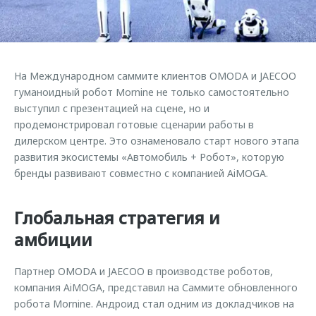
Страхование
Клиентская поддержка
Обратная связь
Кредитный калькулятор
O&J Автоклуб
Аксессуары
Клуб владельцев OMODA
На Международном саммите клиентов OMODA и JAECOO
Одежда и сувениры
Приложение O&J
гуманоидный робот Mornine не только самостоятельно
Оригинальные аксессуары
выступил с презентацией на сцене, но и
Аксессуары
продемонстрировал готовые сценарии работы в
Запчасти
дилерском центре. Это ознаменовало старт нового этапа
Одежда и сувениры
развития экосистемы «Автомобиль + Робот», которую
Трейд-ин
Оригинальные аксессуары
бренды развивают совместно с компанией AiMOGA.
Калькулятор трейд-ин
Запчасти
Глобальная стратегия и
амбиции
Партнер OMODA и JAECOO в производстве роботов,
компания AiMOGA, представил на Саммите обновленного
робота Mornine. Андроид стал одним из докладчиков на