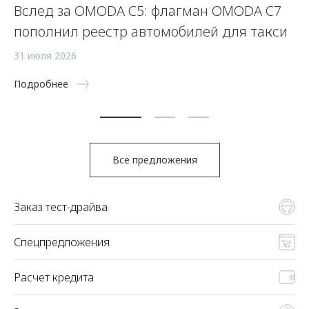
Вслед за OMODA C5: флагман OMODA C7
С
пополнил реестр автомобилей для такси
п
а
31 июля 2026
5 
Подробнее
По
Все предложения
Заказ тест-драйва
Спецпредложения
Расчет кредита