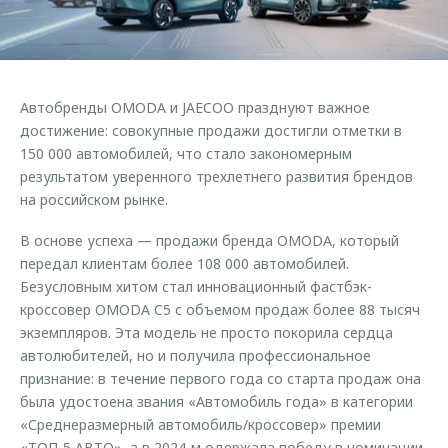
Страхование
Клиентская поддержка
Обратная связь
Кредитный калькулятор
O&J Автоклуб
Аксессуары
Клуб владельцев OMODA
Автобренды OMODA и JAECOO празднуют важное
Одежда и сувениры
Приложение O&J
достижение: совокупные продажи достигли отметки в
Оригинальные аксессуары
150 000 автомобилей, что стало закономерным
Аксессуары
результатом уверенного трехлетнего развития брендов
Запчасти
на российском рынке.
Одежда и сувениры
Трейд-ин
Оригинальные аксессуары
В основе успеха — продажи бренда OMODA, который
Калькулятор трейд-ин
Запчасти
передал клиентам более 108 000 автомобилей.
Безусловным хитом стал инновационный фастбэк-
кроссовер OMODA C5 с объемом продаж более 88 тысяч
экземпляров. Эта модель не просто покорила сердца
автолюбителей, но и получила профессиональное
признание: в течение первого года со старта продаж она
была удостоена звания «Автомобиль года» в категории
«Среднеразмерный автомобиль/кроссовер» премии
«ТОП-5 АВТО», а в 2024-м одержала победу в номинации