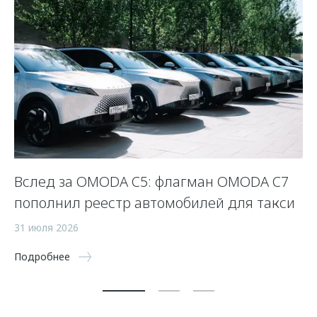
Вслед за OMODA C5: флагман OMODA C7
С
пополнил реестр автомобилей для такси
п
а
31 июля 2026
5 
Подробнее
По