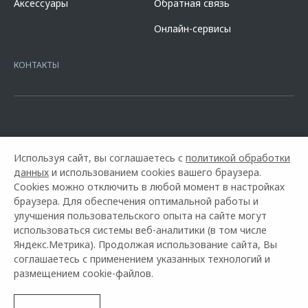
Аксессуары
Обратная связь
кредита в разделе «Кредит на покупку автомобиля у дилера» на
сайте банка
https://alfabank.ru/get-money/auto-loan/dealers/?
Онлайн-сервисы
platformId=alfasite
Кредит предоставляет АО Альфа-Банк. ИНН
7728168971 ОГРН 1027700067328 место нахождение 107078, г.
Москва, ул. Каланчевская, д. 27. Ген.лицензия ЦБ РФ № 1326 от
КОНТАКТЫ
16.01.2015. Предложение ограничено и не является публичной
офертой.
Используя сайт, вы соглашаетесь с
политикой обработки
данных
и использованием cookies вашего браузера.
Cookies можно отключить в любой момент в настройках
браузера. Для обеспечения оптимальной работы и
улучшения пользовательского опыта на сайте могут
использоваться системы веб-аналитики (в том числе
Горячая линия OMODA:
+7 (3012) 37-44-44.
Яндекс.Метрика). Продолжая использование сайта, Вы
соглашаетесь с применением указанных технологий и
© 2026 БАЙКАЛ МОТОРС
размещением cookie-файлов.
Модельный ряд
Архивные модели
Контакты
Правовая информация