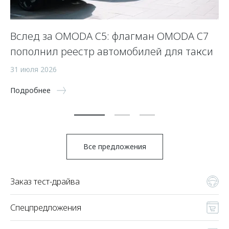
Вслед за OMODA C5: флагман OMODA C7
С
пополнил реестр автомобилей для такси
п
а
31 июля 2026
5 
Подробнее
По
Все предложения
Заказ тест-драйва
Спецпредложения