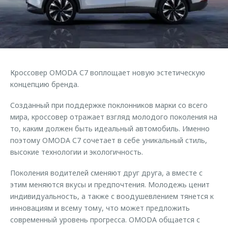
Страхование
Клиентская поддержка
Обратная связь
Кредитный калькулятор
O&J Автоклуб
Аксессуары
Клуб владельцев OMODA
Одежда и сувениры
Приложение O&J
Кроссовер OMODA С7 воплощает новую эстетическую
Оригинальные аксессуары
концепцию бренда.
Аксессуары
Запчасти
Одежда и сувениры
Созданный при поддержке поклонников марки со всего
Трейд-ин
мира, кроссовер отражает взгляд молодого поколения на
Оригинальные аксессуары
то, каким должен быть идеальный автомобиль. Именно
Калькулятор трейд-ин
Запчасти
поэтому OMODA С7 сочетает в себе уникальный стиль,
высокие технологии и экологичность.
Поколения водителей сменяют друг друга, а вместе с
этим меняются вкусы и предпочтения. Молодежь ценит
индивидуальность, а также с воодушевлением тянется к
инновациям и всему тому, что может предложить
современный уровень прогресса. OMODA общается с