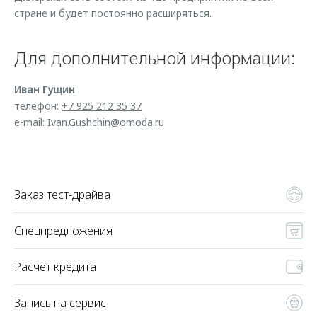
Страхование
Клиентская поддержка
стране и будет постоянно расширяться.
Обратная связь
Кредитный калькулятор
O&J Автоклуб
Для дополнительной информации:
Аксессуары
Клуб владельцев OMODA
Одежда и сувениры
Приложение O&J
Иван Гущин
телефон:
+7 925 212 35 37
Оригинальные аксессуары
Аксессуары
e-mail:
Ivan.Gushchin@omoda.ru
Запчасти
Одежда и сувениры
Трейд-ин
Оригинальные аксессуары
Калькулятор трейд-ин
Запчасти
Заказ тест-драйва
Спецпредложения
Расчет кредита
Запись на сервис