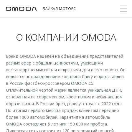
БАЙКАЛ МОТОРС
О КОМПАНИИ OMODA
Покупателям
Мир OMODA
Владельцам
Модели
Бренд OMODA нацелен на объединение представителей
C5
Выбор и покупка
Сервис
О бренде
разных сфер с общими ценностями, умеющими
от 2 299 000 ₽*
Сравнить комплектации
Записаться на сервис
Новости
нестандартно мыслить и открытыми для всего нового. Он
Записаться на тест-драйв
Кузовной ремонт
является подразделением концерна Chery и представлен
Онлайн-сервисы
C7
в России фастбек-кроссовером OMODA С5.
Cпецпредложения
Поддержка
Отличительной чертой марки является уникальная ДНК,
Приложение O&J
от 2 739 000 ₽*
Прайс-листы
основанная на современном, креативном и небанальном
Помощь на дороге
Клуб владельцев OMODA
образе жизни. В России бренд присутствует с 2022 года.
OMODA Лизинг
Гарантия
По итогам первого месяца продаж клиентам передано
Бренд JAECOO
Кредит и страхование
более 1000 автомобилей. Гарантия на автомобиль
Дополнительная техническая поддержка
OMODA составляет 5 лет или 150 000 км пробега.
Правовая информация
Кредитные программы
Руководства по эксплуатации
Дилерская сеть состоит из 120 предприятий по всей