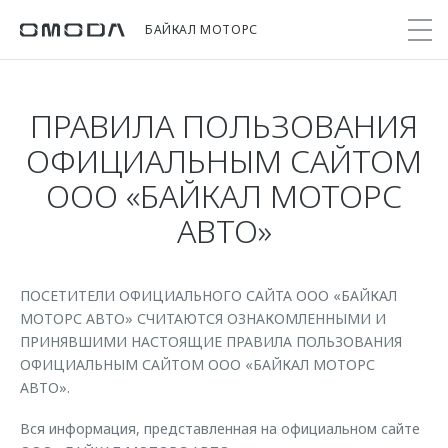
БАЙКАЛ МОТОРС
ПРАВИЛА ПОЛЬЗОВАНИЯ
Покупателям
Мир OMODA
Владельцам
Модели
ОФИЦИАЛЬНЫМ САЙТОМ
ООО «БАЙКАЛ МОТОРС
C5
Выбор и покупка
Сервис
О бренде
АВТО»
от 2 299 000 ₽*
Сравнить комплектации
Записаться на сервис
Новости
Записаться на тест-драйв
Кузовной ремонт
Онлайн-сервисы
C7
Cпецпредложения
ПОСЕТИТЕЛИ ОФИЦИАЛЬНОГО САЙТА ООО «БАЙКАЛ
Поддержка
Приложение O&J
от 2 739 000 ₽*
МОТОРС АВТО» СЧИТАЮТСЯ ОЗНАКОМЛЕННЫМИ И
Прайс-листы
Помощь на дороге
Клуб владельцев OMODA
ПРИНЯВШИМИ НАСТОЯЩИЕ ПРАВИЛА ПОЛЬЗОВАНИЯ
OMODA Лизинг
ОФИЦИАЛЬНЫМ САЙТОМ ООО «БАЙКАЛ МОТОРС
Гарантия
Бренд JAECOO
АВТО».
Кредит и страхование
Дополнительная техническая поддержка
Правовая информация
Вся информация, представленная на официальном сайте
Кредитные программы
Руководства по эксплуатации