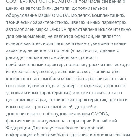
ООО «БАЙКАЛ МОТОРС АВТО», в том числе сведения о
Страхование
Клиентская поддержка
ценах на автомобили, детали, дополнительное
Обратная связь
Кредитный калькулятор
оборудование марки OMODA, моделях, комплектациях,
O&J Автоклуб
технических характеристиках, цветах и иных параметрах
Аксессуары
Клуб владельцев OMODA
автомобилей марки OMODA представлена исключительно
для ознакомления, не является офертой, не является
Одежда и сувениры
Приложение O&J
исчерпывающей, носит исключительно уведомительный
Оригинальные аксессуары
характер, не является полной (в частности, данные о
Аксессуары
Запчасти
расходе топлива автомобиля всегда носят
Одежда и сувениры
приблизительный характер, поскольку рассчитаны исходя
Трейд-ин
Оригинальные аксессуары
из идеальных условий; реальный расход топлива для
конкретного автомобиля может быть рассчитан только
Калькулятор трейд-ин
Запчасти
опытным путем исходя из манеры вождения, дорожных
условий и иных характеристик) и может отличаться от
цен, комплектации, технических характеристик, цветов и
иных параметров автомобилей, деталей и
дополнительного оборудования марки OMODA,
фактически реализуемых на территории Российской
Федерации. Для получения более подробной
информации об автомобилях, деталях и дополнительном